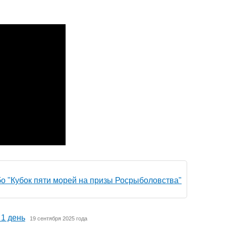
о "Кубок пяти морей на призы Росрыболовства"
1 день
19 сентября 2025 года