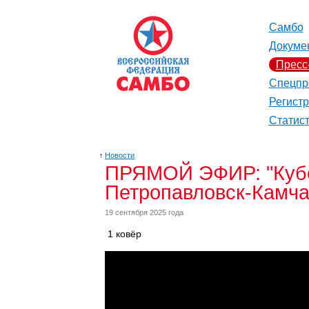
Самбо
Докуме
Пресс
Спецпр
Регист
Статис
↑
Новости
ПРЯМОЙ ЭФИР: "Кубок
Петропавловск-Камча
19 сентября 2025 года
1 ковёр