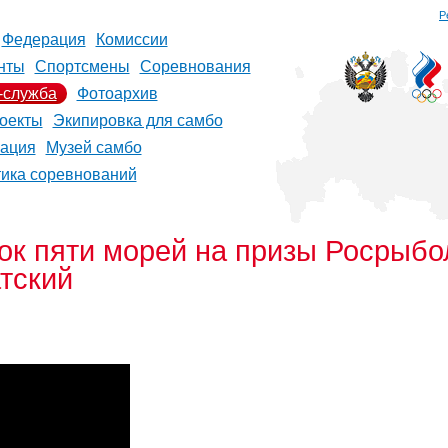
Р
Федерация
Комиссии
нты
Спортсмены
Соревнования
-служба
Фотоархив
оекты
Экипировка для самбо
рация
Музей самбо
тика соревнований
 пяти морей на призы Росрыбол
тский