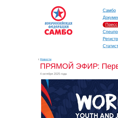
Самбо
Докуме
Пресс
Спецпр
Регист
Статис
↑
Новости
ПРЯМОЙ ЭФИР: Перве
4 октября 2025 года