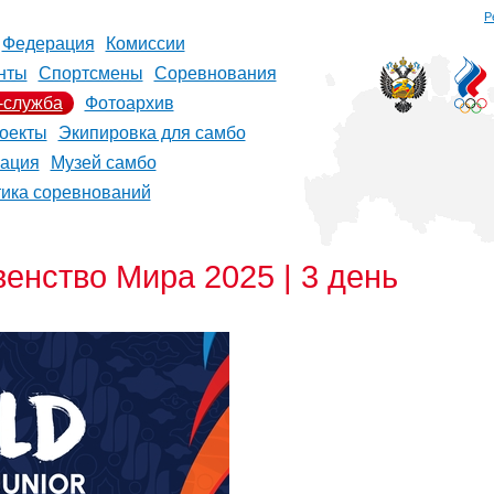
Р
Федерация
Комиссии
нты
Спортсмены
Соревнования
-служба
Фотоархив
оекты
Экипировка для самбо
рация
Музей самбо
тика соревнований
нство Мира 2025 | 3 день