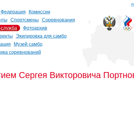
Р
Федерация
Комиссии
нты
Спортсмены
Соревнования
-служба
Фотоархив
оекты
Экипировка для самбо
рация
Музей самбо
тика соревнований
тием Сергея Викторовича Портно