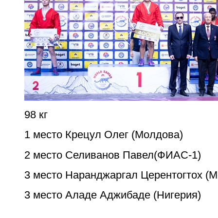
98 кг
1 место Крецул Олег (Молдова)
2 место Селиванов Павел(ФИАС-1)
3 место Наранджаргал Церентогтох (М
3 место Аладе Аджибаде (Нигерия)