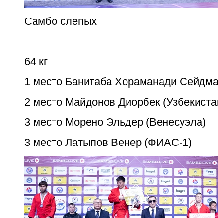
Самбо слепых
64 кг
1 место Банитаба Хораманади Сейдм
2 место Майдонов Диорбек (Узбекиста
3 место Морено Эльдер (Венесуэла)
3 место Латыпов Венер (ФИАС-1)