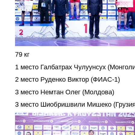
79 кг
1 место Галбатрах Чулуунсух (Монгол
2 место Руденко Виктор (ФИАС-1)
3 место Немтан Олег (Молдова)
3 место Шиобришвили Мишеко (Грузия