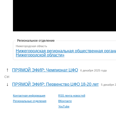
Региональное отделение
Нижегородская область
Нижегородская региональная общественная орган
Нижегородской области»
↑
ПРЯМОЙ ЭФИР: Чемпионат ЦФО
6 декабря 2025 года
Ctrl
↓
ПРЯМОЙ ЭФИР: Первенство ЦФО 18-20 лет
5 декабря 
Контактная информация
RSS лента новостей
Региональные отделения
ВКонтакте
YouTube