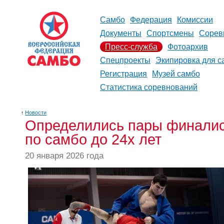
Самбо
Федерация
Комиссии
Документы
Спортсмены
Сорев
Пресс-служба
Фотоархив
Спецпроекты
Экипировка для с
Регистрация
Музей самбо
Статистика соревнований
↑
Новости
Определились пары финалис
по самбо до 24х лет
20 января 2026 года