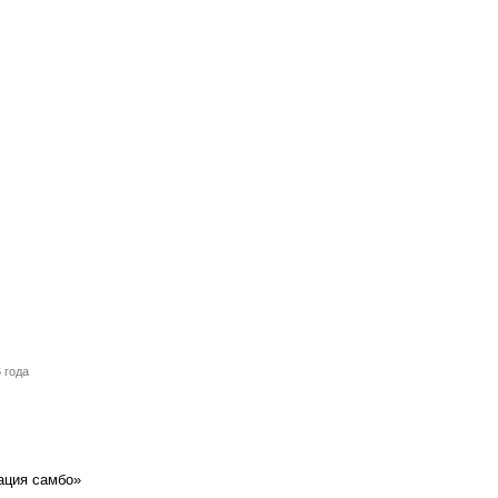
 года
ация самбо»