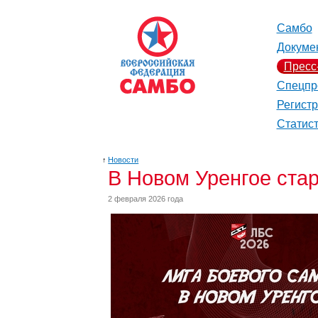
Самбо
Докуме
Пресс
Спецпр
Регист
Статис
↑
Новости
В Новом Уренгое стар
2 февраля 2026 года