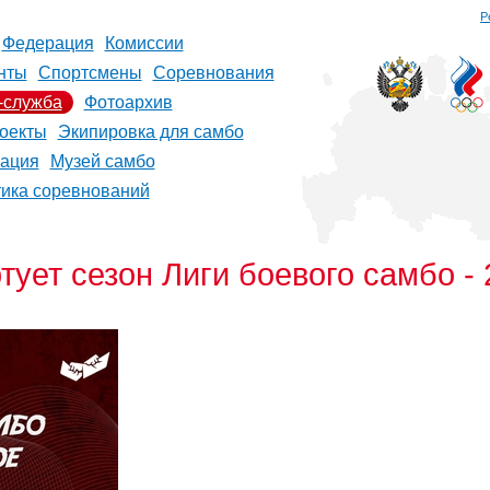
Р
Федерация
Комиссии
нты
Спортсмены
Соревнования
-служба
Фотоархив
оекты
Экипировка для самбо
рация
Музей самбо
тика соревнований
тует сезон Лиги боевого самбо -