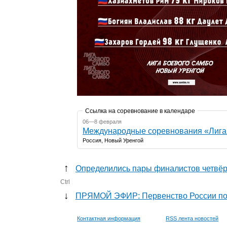
Ссылка на соревнование в календаре
06—8 февраля
Международные соревнования «Лига
Россия, Новый Уренгой
↑
Определились пары финалистов четвёрт
Ctrl
↓
ПРЯМОЙ ЭФИР: Первенство России по с
Контактная информация
RSS лента новостей