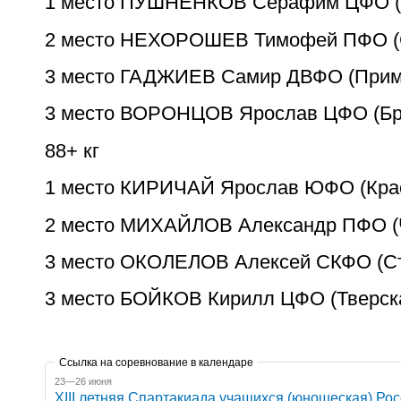
1 место ПУШНЕНКОВ Серафим ЦФО (
2 место НЕХОРОШЕВ Тимофей ПФО (
3 место ГАДЖИЕВ Самир ДВФО (Прим
3 место ВОРОНЦОВ Ярослав ЦФО (Бр
88+ кг
1 место КИРИЧАЙ Ярослав ЮФО (Кра
2 место МИХАЙЛОВ Александр ПФО (
3 место ОКОЛЕЛОВ Алексей СКФО (Ст
3 место БОЙКОВ Кирилл ЦФО (Тверск
Ссылка на соревнование в календаре
23—26 июня
XIII летняя Спартакиада учащихся (юношеская) Рос