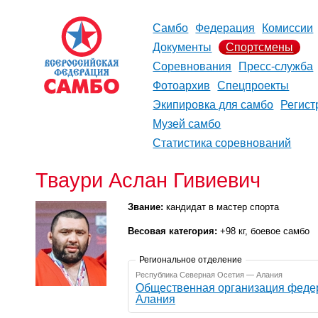
Самбо
Федерация
Комиссии
Документы
Спортсмены
Соревнования
Пресс-служба
Фотоархив
Спецпроекты
Экипировка для самбо
Регист
Музей самбо
Статистика соревнований
Тваури Аслан Гивиевич
Звание:
кандидат в мастер спорта
Весовая категория:
+98 кг, боевое самбо
Региональное отделение
Республика Северная Осетия — Алания
Общественная организация феде
Алания