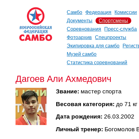
Самбо
Федерация
Комиссии
Документы
Спортсмены
Соревнования
Пресс-служба
Фотоархив
Спецпроекты
Экипировка для самбо
Регист
Музей самбо
Статистика соревнований
Дагоев Али Ахмедович
Звание:
мастер спорта
Весовая категория:
до 71 кг
Дата рождения:
26.03.2002
Личный тренер:
Богомолов
В