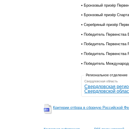
• Бронзовый призёр Перве
• Бронзовый призёр Спарт
• Серебряный призёр Перв
• Победитель Первенства 
• Победитель Первенства Р
• Победитель Первенства 
• Победитель Международн
Региональное отделение
Свердловская область
Свердловская регио
Свердловской облас
Критерии отбора в сборную Российской Ф