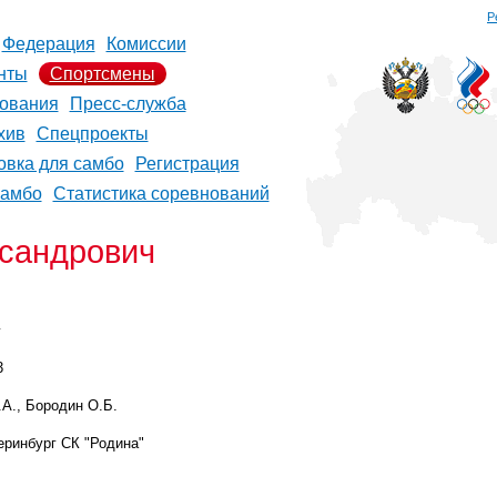
Р
Федерация
Комиссии
нты
Спортсмены
ования
Пресс-служба
хив
Спецпроекты
овка для самбо
Регистрация
самбо
Статистика соревнований
сандрович
г
3
.А.,
Бородин
О.Б.
теринбург СК "Родина"