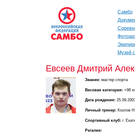
Самбо
Докуме
Соревн
Фотоар
Экипир
Музей 
Евсеев Дмитрий Алек
Звание:
мастер спорта
Весовая категория:
+98 к
Дата рождения:
25.09.200
Личный тренер:
Козлов Н
Спортивный клуб:
г. Ека
Регалии: