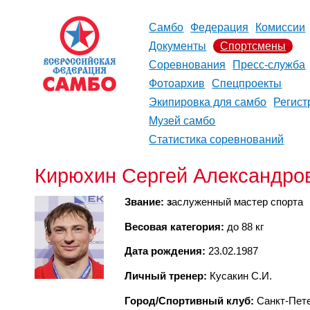
Самбо
Федерация
Комиссии
Документы
Спортсмены
Соревнования
Пресс-служба
Фотоархив
Спецпроекты
Экипировка для самбо
Регист
Музей самбо
Статистика соревнований
Кирюхин Сергей Александро
Звание: з
аслуженный мастер спорта
Весовая категория:
до 88 кг
Дата рождения:
23.02.1987
Личный тренер:
Кусакин С.И.
Город/Спортивный клуб:
Санкт-Пет