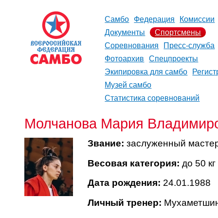
Самбо
Федерация
Комиссии
Документы
Спортсмены
Соревнования
Пресс-служба
Фотоархив
Спецпроекты
Экипировка для самбо
Регист
Музей самбо
Статистика соревнований
Молчанова Мария Владимир
Звание:
заслуженный мастер 
Весовая категория:
до 50 кг
Дата рождения:
24.01.1988
Личный тренер:
Мухаметшин