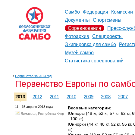
Самбо
Федерация
Комиссии
Документы
Спортсмены
Соревнования
Пресс-служ
Фотоархив
Спецпроекты
Экипировка для самбо
Регист
Музей самбо
Статистика соревнований
↑
Первенства за 2013 год
Первенство Европы по самб
2013
2012
2011
2010
2009
2008
2007
11—15 апреля 2013 года
Весовые категории:
Юниоры (48 кг, 52 кг, 57 кг, 62 кг, 68 
Лимассол, Республика Кипр
+100 кг)
Юниорки (44 кг, 48 кг, 52 кг, 56 кг, 60
кг)