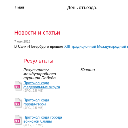
7 мая
День отъезда.
Новости и статьи
7 мая 2013
В Санкт-Петербурге прошел
XIII традиционный Международный 
Результаты
Результаты
Юноши
международного
турнира Победа
Протокол хода
федеральные округа
(JPG, 2.5 MБ)
Протокол хода
города-герои
(JPG, 2.5 MБ)
Протокол хода города
воинской Славы
(JPG, 2.7 MБ)