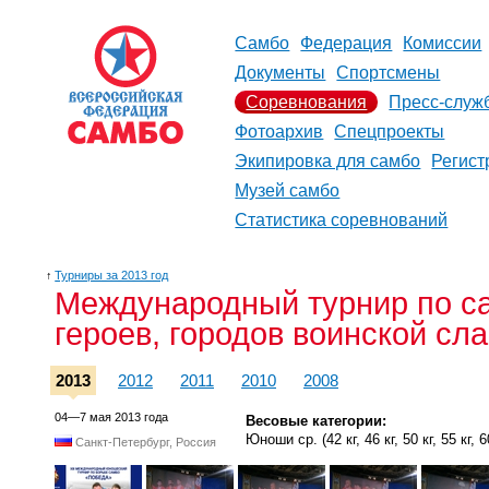
Самбо
Федерация
Комиссии
Документы
Спортсмены
Соревнования
Пресс-служ
Фотоархив
Спецпроекты
Экипировка для самбо
Регист
Музей самбо
Статистика соревнований
↑
Турниры за 2013 год
Международный турнир по са
героев, городов воинской сл
2013
2012
2011
2010
2008
04—7 мая 2013 года
Весовые категории:
Юноши ср. (42 кг, 46 кг, 50 кг, 55 кг, 60 
Санкт-Петербург, Россия