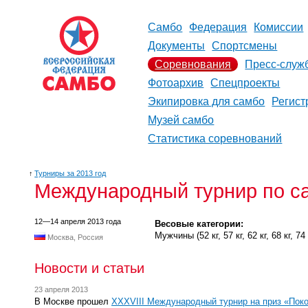
Самбо
Федерация
Комиссии
Документы
Спортсмены
Соревнования
Пресс-служ
Фотоархив
Спецпроекты
Экипировка для самбо
Регист
Музей самбо
Статистика соревнований
↑
Турниры за 2013 год
Международный турнир по са
12—14 апреля 2013 года
Весовые категории:
Мужчины (52 кг, 57 кг, 62 кг, 68 кг, 74 к
Москва, Россия
Новости и статьи
23 апреля 2013
В Москве прошел
XXXVIII Международный турнир на приз «Пок