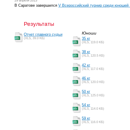
29 апреля 2013
В Саратове завершился
V Всероссийский турнир среди юношей 
Результаты
Юноши
Отчет главного судьи
(XLS, 39.0 KБ)
35 кг
(XLS, 119.0 KБ)
38 кг
(XLS, 120.5 KБ)
42 кг
(XLS, 117.0 KБ)
46 кг
(XLS, 120.0 KБ)
50 кг
(XLS, 125.0 KБ)
54 кг
(XLS, 114.0 KБ)
59 кг
(XLS, 116.0 KБ)