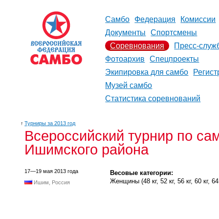
Самбо
Федерация
Комиссии
Документы
Спортсмены
Соревнования
Пресс-служ
Фотоархив
Спецпроекты
Экипировка для самбо
Регист
Музей самбо
Статистика соревнований
↑
Турниры за 2013 год
Всероссийский турнир по са
Ишимского района
17—19 мая 2013 года
Весовые категории:
Женщины (48 кг, 52 кг, 56 кг, 60 кг, 64 к
Ишим, Россия