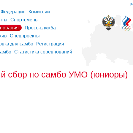
Р
Федерация
Комиссии
нты
Спортсмены
нования
Пресс-служба
хив
Спецпроекты
овка для самбо
Регистрация
самбо
Статистика соревнований
й сбор по самбо УМО (юниоры)