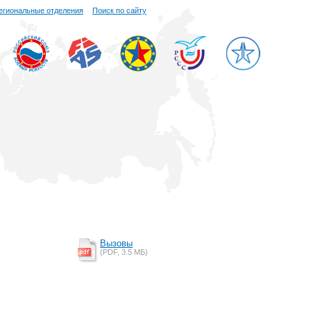
егиональные отделения
Поиск по сайту
Вызовы
(PDF, 3.5 MБ)