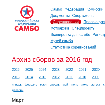
Самбо
Федерация
Комиссии
Документы
Спортсмены
Соревнования
Пресс-служ
Фотоархив
Спецпроекты
Экипировка для самбо
Регист
Музей самбо
Статистика соревнований
Архив сборов за 2016 год
2026
2025
2024
2023
2022
2021
2020
2015
2014
2013
2012
2011
2010
2009
январь
февраль
март
апрель
май
июнь
июль
август
с
декабрь
Март