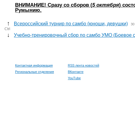
ВНИМАНИЕ! Сразу со сборов (
5 октября
) сос
Румынию.
↑
Всероссийский турнир по самбо (юноши, девушки)
30
Ctrl
↓
Учебно-тренировочный сбор по самбо УМО (Боевое 
Контактная информация
RSS лента новостей
Региональные отделения
ВКонтакте
YouTube