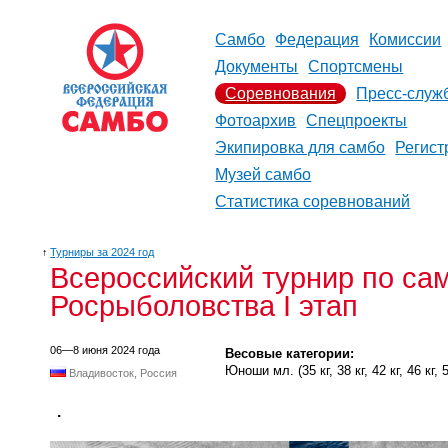
Самбо
Федерация
Комиссии
Документы
Спортсмены
Соревнования
Пресс-служ
Фотоархив
Спецпроекты
Экипировка для самбо
Регист
Музей самбо
Статистика соревнований
↑
Турниры за 2024 год
Всероссийский турнир по сам
Росрыболовства I этап
06—8 июня 2024 года
Весовые категории:
Юноши мл. (35 кг, 38 кг, 42 кг, 46 кг, 50
Владивосток, Россия
.