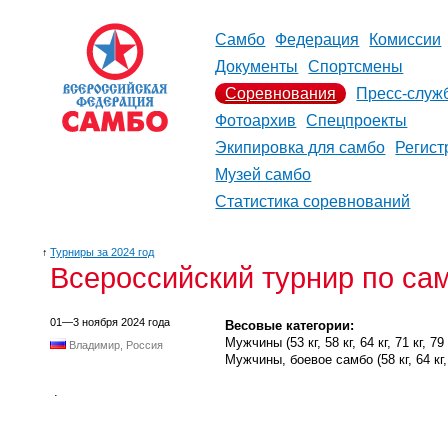
Самбо
Федерация
Комиссии
Документы
Спортсмены
Соревнования
Пресс-служ
Фотоархив
Спецпроекты
Экипировка для самбо
Регист
Музей самбо
Статистика соревнований
↑
Турниры за 2024 год
Всероссийский турнир по са
01—3 ноября 2024 года
Весовые категории:
Мужчины (53 кг, 58 кг, 64 кг, 71 кг, 79 к
Владимир, Россия
Мужчины, боевое самбо (58 кг, 64 кг, 71
.