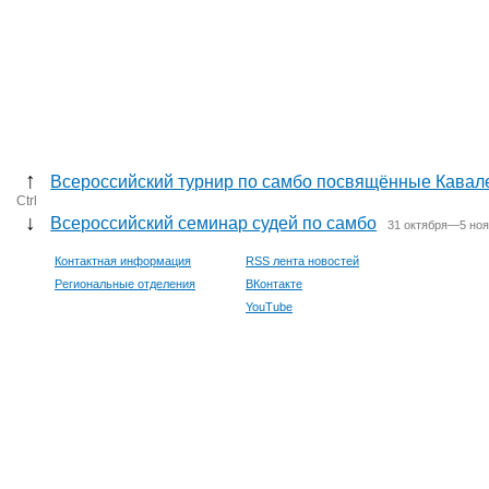
↑
Всероссийский турнир по самбо посвящённые Кавал
Ctrl
↓
Всероссийский семинар судей по самбо
31 октября—5 ноя
Контактная информация
RSS лента новостей
Региональные отделения
ВКонтакте
YouTube