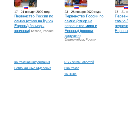
17—21 января 2020 года
23—28 января 2020 года
17—21 ф
Первенство России по
Первенство России по
Первен
самбо (отбор на Кубок
самбо (отбор на
самбо (
Европы) (юниоры,
первенства мира и
первен
юниорки)
Европы) (юноши,
Европы
Кстово, Россия
девушки)
Екатеринбург, Россия
Контактная информация
RSS лента новостей
Региональные отделения
ВКонтакте
YouTube