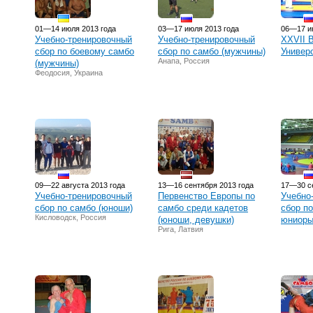
01—14 июля 2013 года
03—17 июля 2013 года
06—17 и
Учебно-тренировочный
Учебно-тренировочный
XXVII 
сбор по боевому самбо
сбор по самбо (мужчины)
Универ
Анапа, Россия
(мужчины)
Феодосия, Украина
09—22 августа 2013 года
13—16 сентября 2013 года
17—30 се
Учебно-тренировочный
Первенство Европы по
Учебно
сбор по самбо (юноши)
самбо среди кадетов
сбор п
Кисловодск, Россия
(юноши, девушки)
юниоры
Рига, Латвия