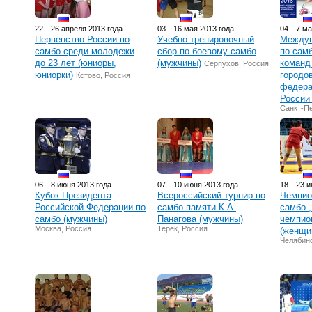
22—26 апреля 2013 года
03—16 мая 2013 года
04—7 ма
Первенство России по
Учебно-тренировочный
Междун
самбо среди молодежи
сбор по боевому самбо
по сам
до 23 лет (юниоры,
(мужчины)
команд 
Серпухов, Россия
юниорки)
городо
Кстово, Россия
федера
России
Санкт-Пе
06—8 июня 2013 года
07—10 июня 2013 года
18—23 и
Кубок Президента
Всероссийский турнир по
Чемпио
Российской Федерации по
самбо памяти К.А.
самбо ,
самбо (мужчины)
Панагова (мужчины)
чемпио
Москва, Россия
Терек, Россия
(женщи
Челябинс