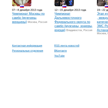
07—8 декабря 2013 года
12—15 декабря 2013 года
19—22 де
Чемпионат Москвы по
Чемпионат
Этап к
самбо (мужчины,
Дальневосточного
, межд
женщины)
Федерального округа по
категор
Москва, Россия
самбо (мужчины, юниоры,
ЗМС Ро
юноши)
Аслаха
Владивосток, Россия
Москва,
Контактная информация
RSS лента новостей
Региональные отделения
ВКонтакте
YouTube