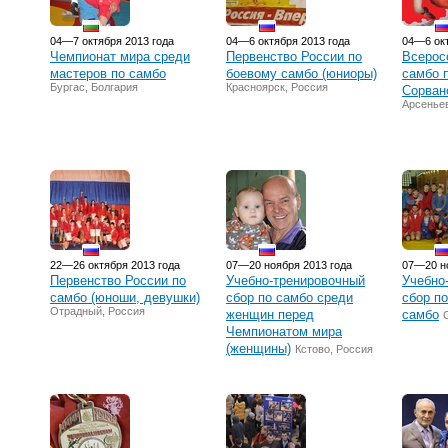
04—7 октября 2013 года
04—6 октября 2013 года
04—6 окт
Чемпионат мира среди
Первенство России по
Всерос
мастеров по самбо
боевому самбо (юниоры)
самбо 
Бургас, Болгария
Красноярск, Россия
Сорван
Арсеньев
22—26 октября 2013 года
07—20 ноября 2013 года
07—20 но
Первенство России по
Учебно-тренировочный
Учебно
самбо (юноши, девушки)
сбор по самбо среди
сбор п
Отрадный, Россия
женщин перед
самбо
Чемпионатом мира
(женщины)
Кстово, Россия