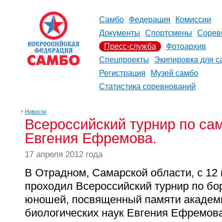
Самбо
Федерация
Комиссии
Документы
Спортсмены
Сорев
Пресс-служба
Фотоархив
Спецпроекты
Экипировка для с
Регистрация
Музей самбо
Статистика соревнований
↑
Новости
Всероссийский турнир по са
Евгения Ефремова.
17 апреля 2012 года
В Отрадном, Самарской области, с 12 
проходил Всероссийский турнир по бо
юношей, посвященный памяти академи
биологических наук Евгения Ефремова