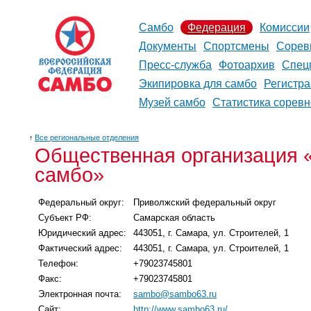
Самбо
Федерация
Комиссии
Документы
Спортсмены
Сорев
Пресс-служба
Фотоархив
Спец
Экипировка для самбо
Регистр
Музей самбо
Статистика сорев
↑
Все региональные отделения
Общественная организация 
самбо»
Федеральный округ:
Приволжский федеральный округ
Субъект РФ:
Самарская область
Юридический адрес:
443051, г. Самара, ул. Строителей, 1
Фактический адрес:
443051, г. Самара, ул. Строителей, 1
Телефон:
+79023745801
Факс:
+79023745801
Электронная почта:
sambo@sambo63.ru
Сайт:
http://www.sambo63.ru/