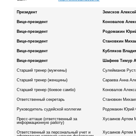
Президент
Земсков Алексе
Вице-президент
Коновалов Алек
Вице-президент
Родомакин Юрий
Вице-президент
Становкин Миха
Вице-президент
Кубляков Влади
Вице-президент
Шафеев Тимур 
Старший тренер (мужчины)
Сулейманов Рус
Старший тренер (женщины)
Сараева Анна Ал
Старший тренер (боевое самбо)
Коновалов Алекс
Ответственный секретарь
Становкин Михаи
Руководитель судейской коллегии
Родомакин Юрий 
Пресс-атташе (ответственный за
Хусаинов Артем 
информационную работу)
Ответственный за персональный учет и
Хусаинов Артем 
оформление карточек членов федерации