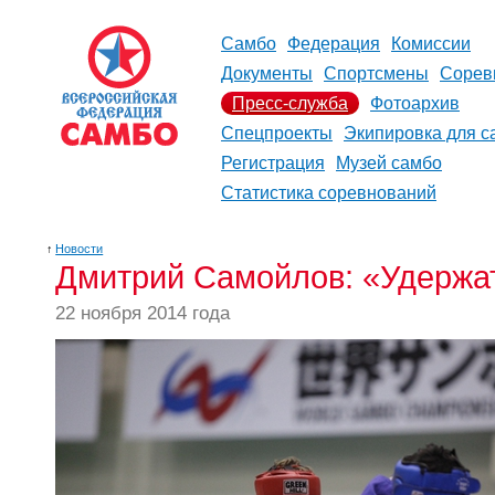
Самбо
Федерация
Комиссии
Документы
Спортсмены
Сорев
Пресс-служба
Фотоархив
Спецпроекты
Экипировка для с
Регистрация
Музей самбо
Статистика соревнований
↑
Новости
Дмитрий Самойлов: «Удержат
22 ноября 2014 года