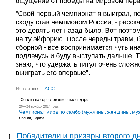
ощущение от победы на мировом перв
"Свой первый чемпионат я выиграл, по
сходу став чемпионом России, - расск
это девять лет назад было. Вот поэтом
на ту эйфорию. После череды травм, 
сборной - все воспринимается чуть ин
подлечусь и буду выступать дальше. Т
знаю, что удержать титул очень сложн
выиграть его впервые".
Источник:
ТАСС
Ссылка на соревнование в календаре
20—24 ноября 2014 года
Чемпионат мира по самбо (мужчины, женщины, му
Япония, Нарита
↑
Победители и призеры второго д