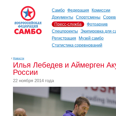
Самбо
Федерация
Комиссии
Документы
Спортсмены
Сорев
Пресс-служба
Фотоархив
Спецпроекты
Экипировка для с
Регистрация
Музей самбо
Статистика соревнований
↑
Новости
Илья Лебедев и Аймерген Ак
России
22 ноября 2014 года