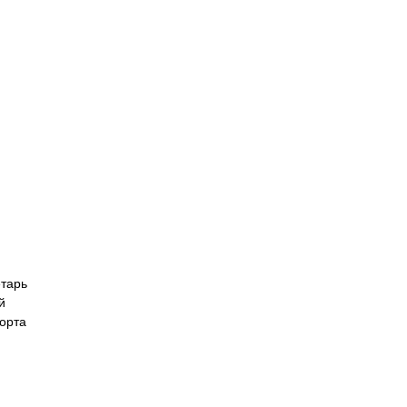
етарь
й
орта