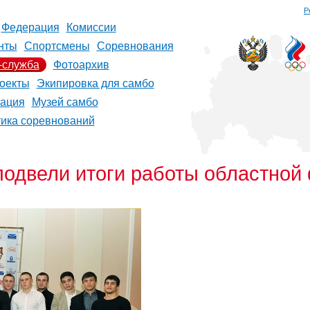
Р
Федерация
Комиссии
нты
Спортсмены
Соревнования
-служба
Фотоархив
оекты
Экипировка для самбо
рация
Музей самбо
тика соревнований
 подвели итоги работы областно