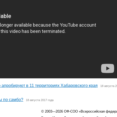
о апробируют в 11 территориях Хабаровского края
18 августа 2
ы по самбо?
18 августа 2017 года
© 2003—2026 ОФ-СОО «Всероссийская федер