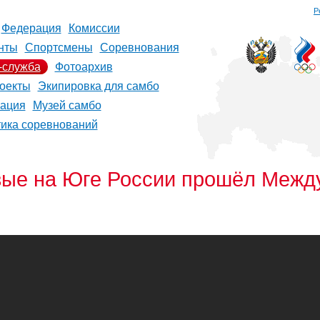
Р
Федерация
Комиссии
нты
Спортсмены
Соревнования
-служба
Фотоархив
оекты
Экипировка для самбо
рация
Музей самбо
тика соревнований
ые на Юге России прошёл Межд