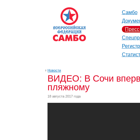
Самбо
Докуме
Пресс
Спецпр
Регист
Статис
↑
Новости
ВИДЕО: В Сочи вперв
пляжному
18 августа 2017 года