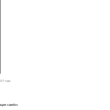
017 года
ация самбо»