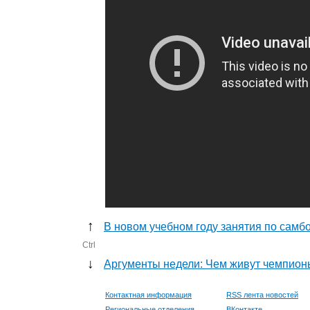
↑
В новом учебном году занятия по самб
Ctrl
↓
Аргументы недели: Чем живут чемпион
Контактная информация
RSS лента новостей
Региональные отделения
ВКонтакте