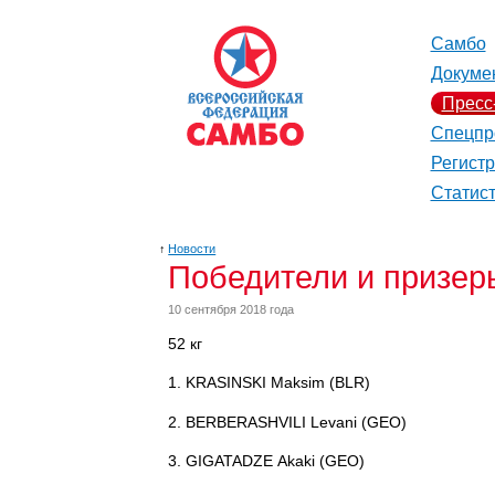
Самбо
Докуме
Пресс
Спецпр
Регист
Статис
↑
Новости
Победители и призер
10 сентября 2018 года
52 кг
1. KRASINSKI Maksim (BLR)
2. BERBERASHVILI Levani (GEO)
3. GIGATADZE Akaki (GEO)