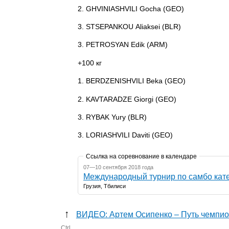
2. GHVINIASHVILI Gocha (GEO)
3. STSEPANKOU Aliaksei (BLR)
3. PETROSYAN Edik (ARM)
+100 кг
1. BERDZENISHVILI Beka (GEO)
2. KAVTARADZE Giorgi (GEO)
3. RYBAK Yury (BLR)
3. LORIASHVILI Daviti (GEO)
Ссылка на соревнование в календаре
07—10 сентября 2018 года
Международный турнир по самбо кат
Грузия, Тбилиси
↑
ВИДЕО: Артем Осипенко – Путь чемпи
Ctrl