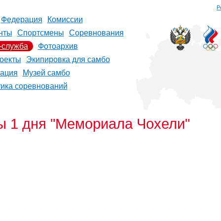
Р
Федерация
Комиссии
нты
Спортсмены
Соревнования
-служба
Фотоархив
оекты
Экипировка для самбо
рация
Музей самбо
тика соревнований
ы 1 дня "Мемориала Чохели"