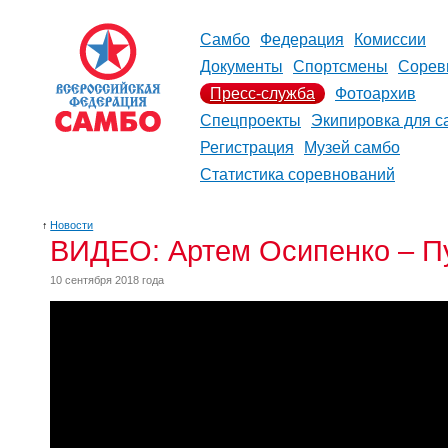
Самбо
Федерация
Комиссии
Документы
Спортсмены
Сорев
Пресс-служба
Фотоархив
Спецпроекты
Экипировка для с
Регистрация
Музей самбо
Статистика соревнований
↑
Новости
ВИДЕО: Артем Осипенко – П
10 сентября 2018 года