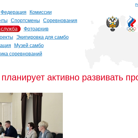
Р
Федерация
Комиссии
нты
Спортсмены
Соревнования
-служба
Фотоархив
оекты
Экипировка для самбо
рация
Музей самбо
тика соревнований
 планирует активно развивать пр