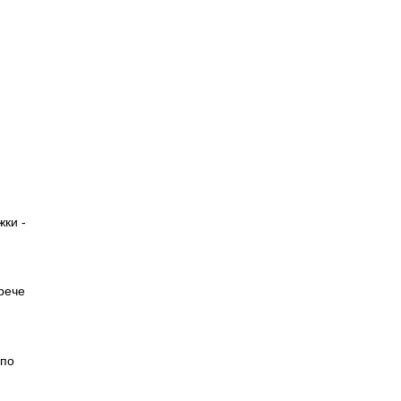
жки -
рече
 по