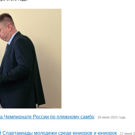
на Чемпионате России по пляжному самбо
18 июня 2021 года
ей Спартакиады молодежи среди юниоров и юниорок
17 июня 2