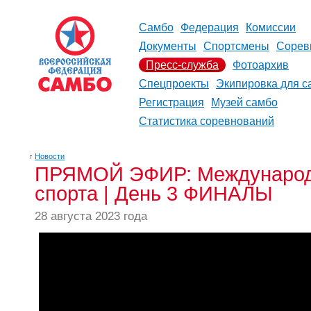
Самбо
Федерация
Комиссии
Документы
Спортсмены
Сорев
Пресс-служба
Фотоархив
Спецпроекты
Экипировка для с
Регистрация
Музей самбо
Статистика соревнований
↑
Новости
ПРЯМОЙ ЭФИР: Международн
спорта | День 3 ФИНАЛЫ
28 августа 2023 года