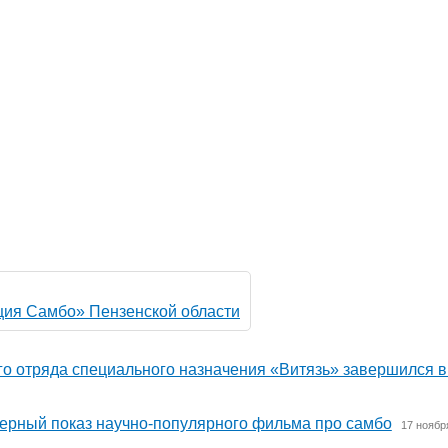
ия Самбо» Пензенской области
о отряда специального назначения «Витязь» завершился 
ьерный показ научно-популярного фильма про самбо
17 ноябр