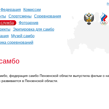
Р
Федерация
Комиссии
нты
Спортсмены
Соревнования
-служба
Фотоархив
оекты
Экипировка для самбо
рация
Музей самбо
тика соревнований
 самбо
самбо, федерация самбо Пензенской области выпустила фильм о
н
 развивается в Пензенской области.