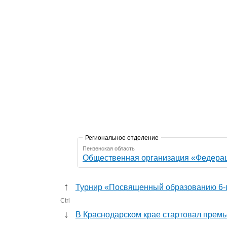
Региональное отделение
Пензенская область
Общественная организация «Федерац
↑
Турнир «Посвященный образованию 6-г
Ctrl
↓
В Краснодарском крае стартовал прем