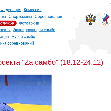
Р
Федерация
Комиссии
нты
Спортсмены
Соревнования
-служба
Фотоархив
оекты
Экипировка для самбо
рация
Музей самбо
тика соревнований
оекта "Zа самбо" (18.12-24.12)