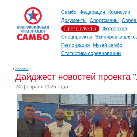
Самбо
Федерация
Комиссии
Документы
Спортсмены
Сорев
Пресс-служба
Фотоархив
Спецпроекты
Экипировка для с
Регистрация
Музей самбо
Статистика соревнований
↑
Новости
Дайджест новостей проекта "
24 февраля 2025 года