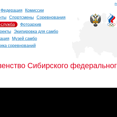
Р
Федерация
Комиссии
нты
Спортсмены
Соревнования
-служба
Фотоархив
оекты
Экипировка для самбо
рация
Музей самбо
тика соревнований
ство Сибирского федерального 