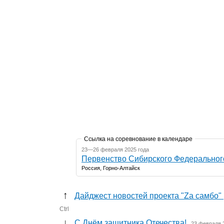
Ссылка на соревнование в календаре
23—26 февраля 2025 года
Первенство Сибирского Федерального
Россия, Горно-Алтайск
↑
Дайджест новостей проекта "Zа самбо" (
Ctrl
↓
С Днём защитника Отечества!
23 февраля 