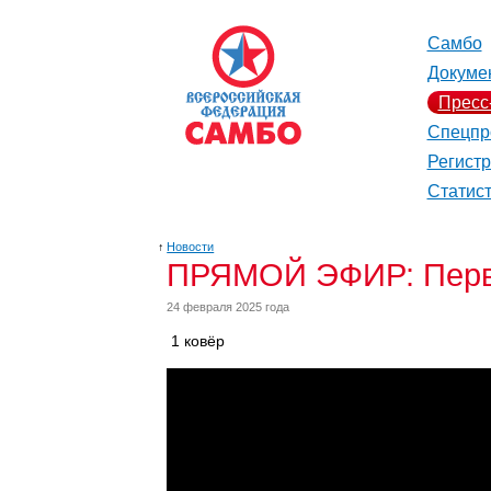
Самбо
Докуме
Пресс
Спецпр
Регист
Статис
↑
Новости
ПРЯМОЙ ЭФИР: Первен
24 февраля 2025 года
1 ковёр