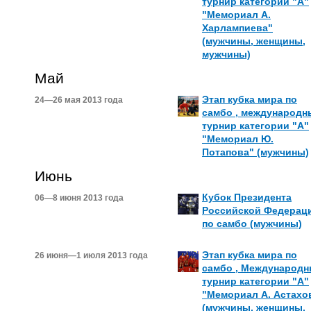
турнир категории "А"
"Мемориал А.
Харлампиева"
(мужчины, женщины,
мужчины)
Май
Этап кубка мира по
24—26 мая 2013 года
самбо , международн
турнир категории "А"
"Мемориал Ю.
Потапова" (мужчины)
Июнь
Кубок Президента
06—8 июня 2013 года
Российской Федерац
по самбо (мужчины)
Этап кубка мира по
26 июня—1 июля 2013 года
самбо , Международ
турнир категории "А"
"Мемориал А. Астахо
(мужчины, женщины,