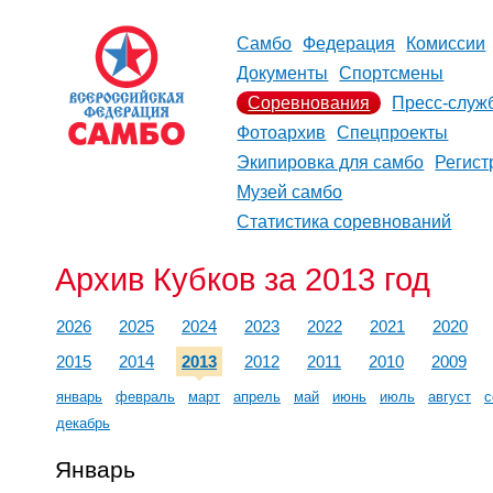
Самбо
Федерация
Комиссии
Документы
Спортсмены
Соревнования
Пресс-служ
Фотоархив
Спецпроекты
Экипировка для самбо
Регист
Музей самбо
Статистика соревнований
Архив Кубков за 2013 год
2026
2025
2024
2023
2022
2021
2020
2015
2014
2013
2012
2011
2010
2009
январь
февраль
март
апрель
май
июнь
июль
август
с
декабрь
Январь