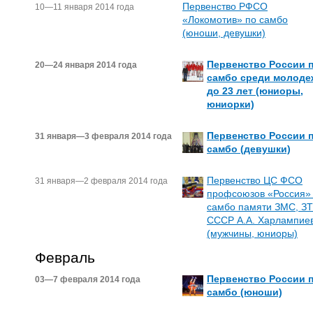
Первенство РФСО
10—11 января 2014 года
«Локомотив» по самбо
(юноши, девушки)
Первенство России 
20—24 января 2014 года
самбо среди молоде
до 23 лет (юниоры,
юниорки)
Первенство России 
31 января—3 февраля 2014 года
самбо (девушки)
Первенство ЦС ФСО
31 января—2 февраля 2014 года
профсоюзов «Россия»
самбо памяти ЗМС, ЗТ
СССР А.А. Харлампие
(мужчины, юниоры)
Февраль
Первенство России 
03—7 февраля 2014 года
самбо (юноши)