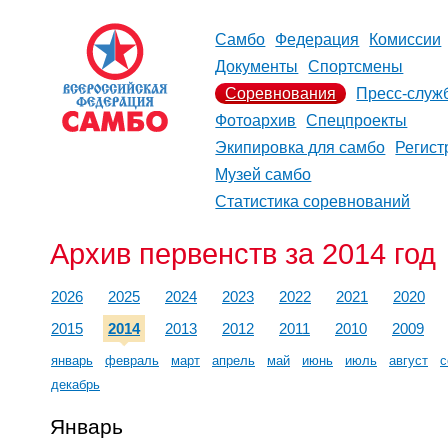
Самбо
Федерация
Комиссии
Документы
Спортсмены
Соревнования
Пресс-служ
Фотоархив
Спецпроекты
Экипировка для самбо
Регист
Музей самбо
Статистика соревнований
Архив первенств за 2014 год
2026
2025
2024
2023
2022
2021
2020
2015
2014
2013
2012
2011
2010
2009
январь
февраль
март
апрель
май
июнь
июль
август
с
декабрь
Январь