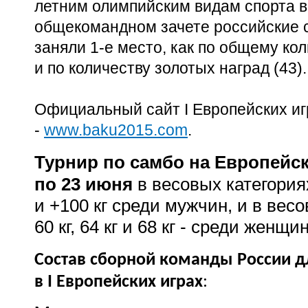
летним олимпийским видам спорта 
общекомандном зачете российские 
заняли 1-е место, как по общему кол
и по количеству золотых наград (43).
Официальный сайт I Европейских игр 
-
www.baku2015.com
.
Турнир по самбо на Европейск
по 23 июня
в весовых категориях д
и +100 кг
среди мужчин,
и в весо
60 кг, 64 кг и 68 кг - среди женщи
Состав сборной команды России д
в
I
Европейских играх
: