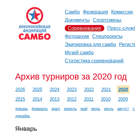
Самбо
Федерация
Комиссии
Документы
Спортсмены
Соревнования
Пресс-служ
Фотоархив
Спецпроекты
Экипировка для самбо
Регист
Музей самбо
Статистика соревнований
Архив турниров за 2020 год
2026
2025
2024
2023
2022
2021
2020
2015
2014
2013
2012
2011
2010
2009
январь
февраль
март
апрель
май
июнь
июль
август
с
декабрь
Январь