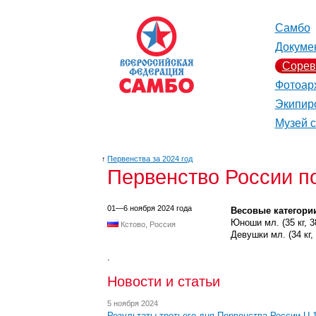
Самбо
Докуме
Сорев
Фотоар
Экипир
Музей 
↑
Первенства за 2024 год
Первенство России п
01—6 ноября 2024 года
Весовые категори
Юноши мл. (35 кг, 38 к
Кстово, Россия
Девушки мл. (34 кг, 37
.
Новости и статьи
5 ноября 2024
Результаты третьего дня Первенства России U-