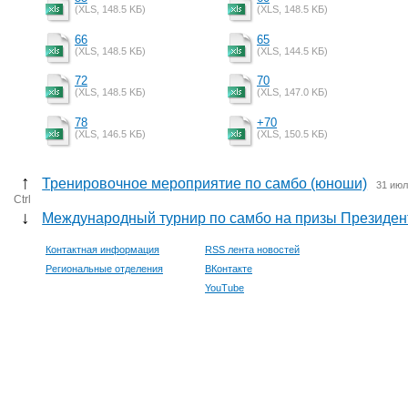
(XLS, 148.5 KБ)
(XLS, 148.5 KБ)
66
65
(XLS, 148.5 KБ)
(XLS, 144.5 KБ)
72
70
(XLS, 148.5 KБ)
(XLS, 147.0 KБ)
78
+70
(XLS, 146.5 KБ)
(XLS, 150.5 KБ)
↑
Тренировочное мероприятие по самбо (юноши)
31 июл
Ctrl
↓
Международный турнир по самбо на призы Президен
Контактная информация
RSS лента новостей
Региональные отделения
ВКонтакте
YouTube