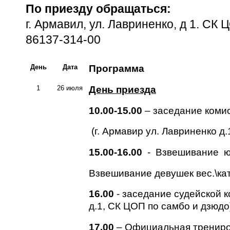
По приезду обращаться:
г. Армавил, ул. Лавриненко, д 1. СК 
86137-314-00
День
Дата
Программа
1
26 июля
День приезда
10.00-15.00
– заседание комис
(г. Армавир ул. Лавриненко д
15.00-16.00
- Взвешивание юно
Взвешивание девушек вес.\кат.
16.00
- заседание судейской к
д.1, СК ЦОП по самбо и дзюдо
17.00
– Официальная трениро