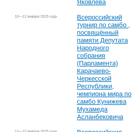
Яковлева
Всероссийский
10—12 января 2025 года
турнир по самбо ,
посвящённый
памяти Депутата
Народного
собрания
(Парламента)
Карачаево-
Черкесской
Республики,
чемпиона мира по
самбо Кунижева
Мухамеда
Асланбековича
13—15 января 2025 года