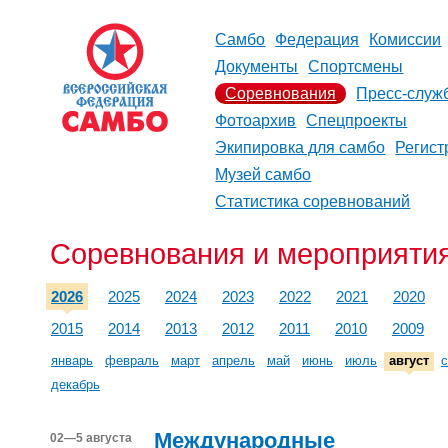
Самбо
Федерация
Комиссии
Документы
Спортсмены
Соревнования
Пресс-служ
Фотоархив
Спецпроекты
Экипировка для самбо
Регист
Музей самбо
Статистика соревнований
Соревнования и мероприятия 
2026
2025
2024
2023
2022
2021
2020
2015
2014
2013
2012
2011
2010
2009
январь
февраль
март
апрель
май
июнь
июль
август
с
декабрь
Международные
02—5 августа