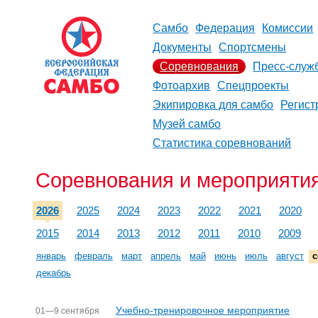
Самбо
Федерация
Комиссии
Документы
Спортсмены
Соревнования
Пресс-служ
Фотоархив
Спецпроекты
Экипировка для самбо
Регист
Музей самбо
Статистика соревнований
Соревнования и мероприятия
2026
2025
2024
2023
2022
2021
2020
2015
2014
2013
2012
2011
2010
2009
январь
февраль
март
апрель
май
июнь
июль
август
с
декабрь
Учебно-тренировочное мероприятие
01—9 сентября