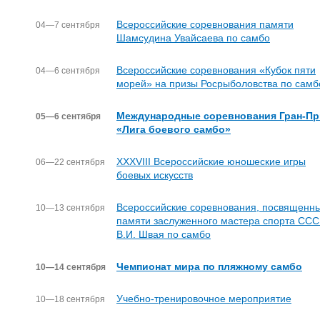
Всероссийские соревнования памяти
04—7 сентября
Шамсудина Увайсаева по самбо
Всероссийские соревнования «Кубок пяти
04—6 сентября
морей» на призы Росрыболовства по самб
Международные соревнования Гран-Пр
05—6 сентября
«Лига боевого самбо»
XXXVIII Всероссийские юношеские игры
06—22 сентября
боевых искусств
Всероссийские соревнования, посвященн
10—13 сентября
памяти заслуженного мастера спорта СС
В.И. Швая по самбо
Чемпионат мира по пляжному самбо
10—14 сентября
Учебно-тренировочное мероприятие
10—18 сентября