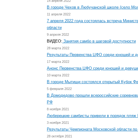
14 апреля 2022
В городе Чехов в Любучанской школе (село Мо
11 апреля 2022
7 апреля 2022 года состоялась встреча Минис
области
9 апреля 2022
ВИДЕО:
Занятия самбо в шаговой доступности
28 марта 2022
Результаты Первенства ЦФО среди юношей и д
17 марта 2022
Анонс Первенства ЦФО среди юношей и девуш
10 марта 2022
В городе Мытищи состоялся открытый Кубок Фе
5 февраля 2022
В Домодедово прошли всероссийские соревнова
РФ
8 ноября 2021
Люберецкие самбисты привели в порядок пляж 
3 ноября 2021
Результаты Чемпионата Московской области по
28 октября 2021