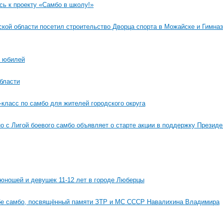
ь к проекту «Самбо в школу!»
ской области посетил строительство Дворца спорта в Можайске и Гимна
й юбилей
бласти
класс по самбо для жителей городского округа
 с Лигой боевого самбо объявляет о старте акции в поддержку Президе
юношей и девушек 11-12 лет в городе Люберцы
рьбе самбо, посвящённый памяти ЗТР и МС СССР Навалихина Владимира