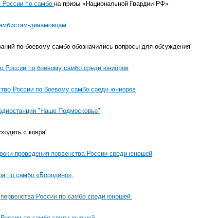
у России по самбо
на призы «Национальной Гвардии РФ»
самбистам-динамовцам
аний по боевому самбо обозначились вопросы для обсуждения"
о России по боевому самбо среди юниоров
ство России по боевому самбо среди юниоров
адиостанции "Наше Подмосковье"
ходить с ковра"
роки проведения первенства России среди юношей
ра по самбо «Бородино».
в
первенства России по самбо среди юношей.
 России по самбо среди юношей.