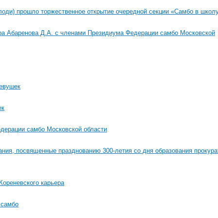
лоди) прошло торжественное открытие очередной секции «Самбо в школ
тра Абаренова Д.А. с членами Президиума Федерации самбо Московской
евушек
ек
дерации самбо Московской области
ния, посвященные празднованию 300-летия со дня образования прокур
Кореневского карьера
 самбо