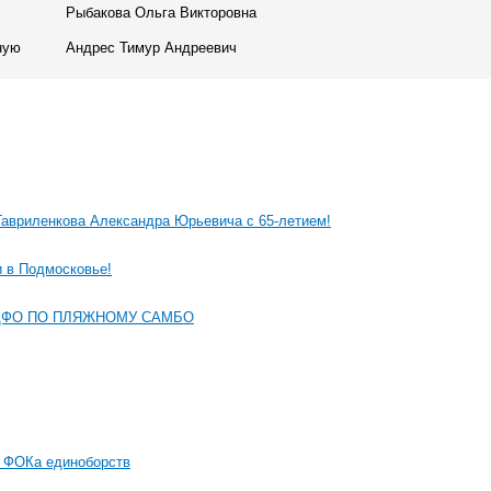
Рыбакова Ольга Викторовна
ную
Андрес Тимур Андреевич
авриленкова Александра Юрьевича с 65-летием!
 в Подмосковье!
ЦФО ПО ПЛЯЖНОМУ САМБО
е ФОКа единоборств