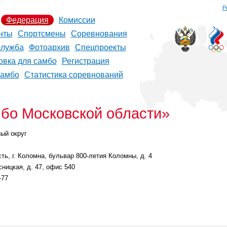
Р
Федерация
Комиссии
нты
Спортсмены
Соревнования
служба
Фотоархив
Спецпроекты
овка для самбо
Регистрация
самбо
Статистика соревнований
бо Московской области»
ый округ
ть, г. Коломна, бульвар 800-летия Коломны, д. 4
сницкая, д. 47, офис 540
-77