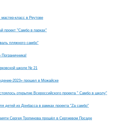
 мастер-класс в Реутове
й проект "Самбо в парках"
иваль пляжного самбо"
 Пограничника!
ерковской школе № 21
ждение-2023» прошел в Можайске
стоялось открытие Всероссийского проекта " Самбо в школу"
ля детей из Донбасса в рамках проекта "Za самбо"
амяти Сергея Тропинова прошёл в Сергиевом Посаде