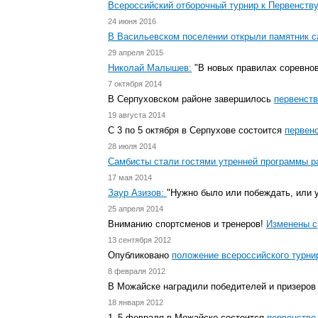
Всероссийский отборочный турнир к Первенств
24 июня 2016
В Васильевском поселении открыли памятник 
29 апреля 2015
Николай Малышев:
"В новых правилах соревнов
7 октября 2014
В Серпуховском районе завершилось
первенств
19 августа 2014
C 3 по 5 октября в Серпухове состоится
первен
28 июля 2014
Самбисты стали гостями утренней программы р
17 мая 2014
Заур Азизов:
"Нужно было или побеждать, или у
25 апреля 2014
Вниманию спортсменов и тренеров!
Изменены с
13 сентября 2012
Опубликовано
положение всероссийского турни
8 февраля 2012
В Можайске наградили победителей и призеро
18 января 2012
1–5
февраля в Можайске состоится
первенство