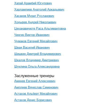
Хапай Арамбий Юсупович
Харлампиев Анатолий Аркадьевич
Хасанов Мурат Русланович
Ходырев Андрей Николаевич
Цеханавичюте Раса Альгимантовна
Чингин Виктор Иванович
Чумаков Евгений Михайлович
Швая Василий Иванович
Шишкин Дмитрий Владимирович
Шкалов Владимир Дмитриевич
Шуклина Ольга Александровна
Заслуженные тренеры
Аминев Евгений Алексеевич
Амплеев Вячеслав Семенович
Астахов Альберт Михайлович
Астахов Денис Борисович