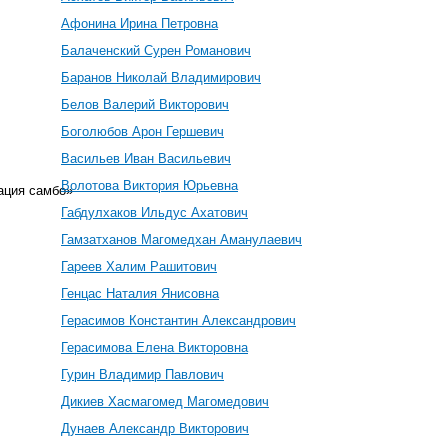
Афонина Ирина Петровна
Балаченский Сурен Романович
Баранов Николай Владимирович
Белов Валерий Викторович
Боголюбов Арон Гершевич
Васильев Иван Васильевич
Волотова Виктория Юрьевна
ация самбо»
Габдулхаков Ильдус Ахатович
Гамзатханов Магомедхан Аманулаевич
Гареев Халим Рашитович
Генцас Наталия Янисовна
Герасимов Константин Александрович
Герасимова Елена Викторовна
Гурин Владимир Павлович
Дикиев Хасмагомед Магомедович
Дунаев Александр Викторович