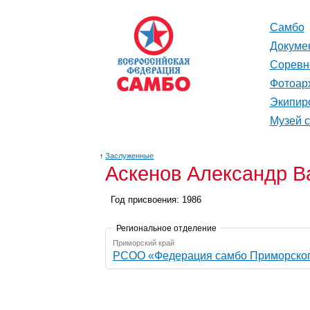
Самбо
Докуме
Соревн
Фотоар
Экипир
Музей 
↑
Заслуженные
Аскенов Александр В
Год присвоения: 1986
Региональное отделение
Приморский край
РСОО «Федерация самбо Приморског