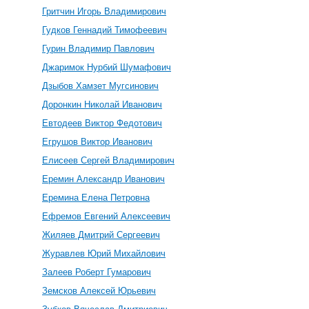
Гритчин Игорь Владимирович
Гудков Геннадий Тимофеевич
Гурин Владимир Павлович
Джаримок Нурбий Шумафович
Дзыбов Хамзет Мугсинович
Доронкин Николай Иванович
Евтодеев Виктор Федотович
Егрушов Виктор Иванович
Елисеев Сергей Владимирович
Еремин Александр Иванович
Еремина Елена Петровна
Ефремов Евгений Алексеевич
Жиляев Дмитрий Сергеевич
Журавлев Юрий Михайлович
Залеев Роберт Гумарович
Земсков Алексей Юрьевич