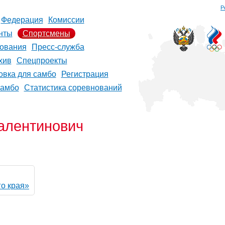
Р
Федерация
Комиссии
нты
Спортсмены
ования
Пресс-служба
хив
Спецпроекты
овка для самбо
Регистрация
самбо
Статистика соревнований
алентинович
о края»