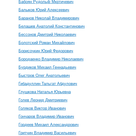
Бабоян Рудольф Мкртичевич
Балыков Юрий Алексеевич
Баранов Николай Владимирович
Белашев Анатолий Константинович
Бессонов Дмитрий Николаевич
Болотский Роман Михайлович
Борисочкин Юрий Федорович
Бородаенко Владимир Николаевич
Бурдиков Михаил Геннадьевич
Быстров Олег Анатольевич
Гибадуллин Тальгат Абдулович
Глушкова Наталья Юрьевна
Голев Леонид Дмитриевич
Голяков Виктор Иванович
Гончаров Владимир Иванович
Гордеев Михаил Александрович
Гритчин Владимир Васильевич