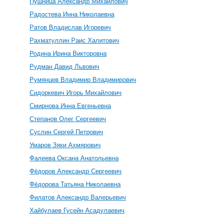
Пушница Александр Михайлович
Радостева Инна Николаевна
Ратов Владислав Игоревич
Рахматуллин Раис Халитович
Родина Ирина Викторовна
Рудман Давид Львович
Румянцев Владимир Владимирович
Сидоркевич Игорь Михайлович
Смирнова Инна Евгеньевна
Степанов Олег Сергеевич
Суслин Сергей Петрович
Умаров Зяки Ахмярович
Фалеева Оксана Анатольевна
Фёдоров Александр Сергеевич
Фёдорова Татьяна Николаевна
Филатов Александр Валерьевич
Хайбулаев Гусейн Асадулаевич